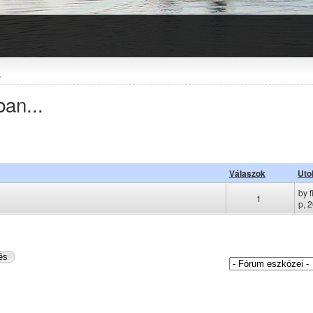
.
ban...
Válaszok
Uto
by
1
p, 