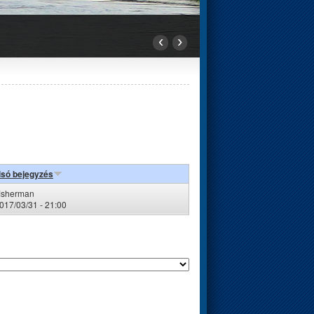
‹
›
lsó bejegyzés
fisherman
2017/03/31 - 21:00