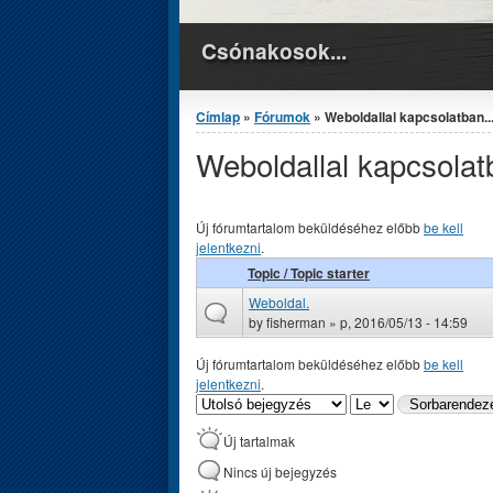
Csónakosok...
Jelenlegi hely
Címlap
»
Fórumok
» Weboldallal kapcsolatban..
Weboldallal kapcsolat
Új fórumtartalom beküldéséhez előbb
be kell
jelentkezni
.
Topic / Topic starter
Weboldal.
by
fisherman
» p, 2016/05/13 - 14:59
Új fórumtartalom beküldéséhez előbb
be kell
jelentkezni
.
RENDEZÉS SZEMPONTJA
SORBARENDEZÉS
Új tartalmak
Nincs új bejegyzés