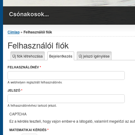
Csónakosok...
Jelenlegi hely
Címlap
» Felhasználói fiók
Felhasználói fiók
Elsődleges fülek
Új fiók létrehozása
Bejelentkezés
(aktív fül)
Új jelszó igénylése
FELHASZNÁLÓNÉV
*
A webhelyen regisztrált felhasználónév.
JELSZÓ
*
A felhasználónévhez tartozó jelszó.
CAPTCHA
Ez a kérdés teszteli, hogy vajon ember-e a látogató, valamint megelőzi az a
MATEMATIKAI KÉRDÉS
*