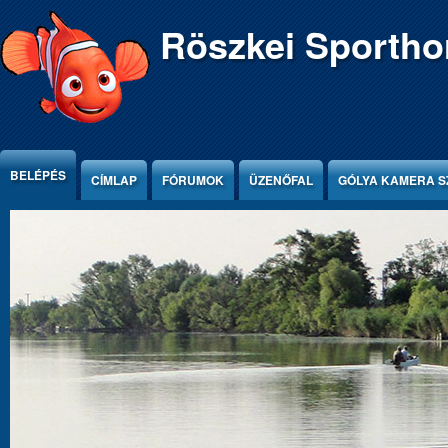
Ugrás a tartalomra
Röszkei Sportho
BELÉPÉS
CÍMLAP
FÓRUMOK
ÜZENŐFAL
GÓLYA KAMERA S