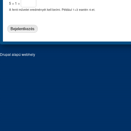
5 + 1 =
A fenti művelet eredményét kell beírni. Például 1+3 esetén 4-et.
Drupal
alapú webhely