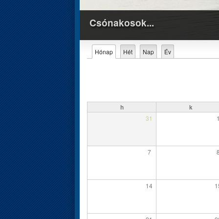
Csónakosok...
Elsődleges fülek
Hónap
(aktív fül)
Hét
Nap
Év
h
k
31
7
14
1