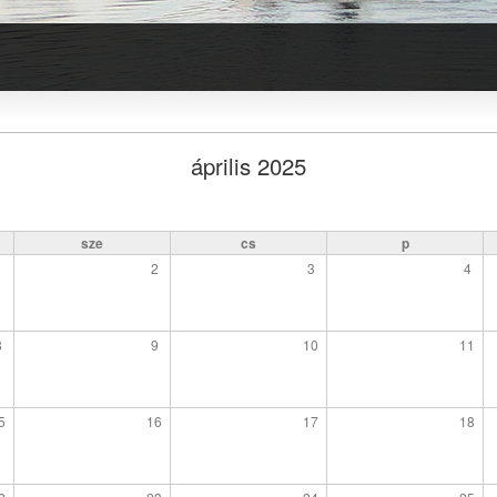
április 2025
sze
cs
p
1
2
3
4
8
9
10
11
5
16
17
18