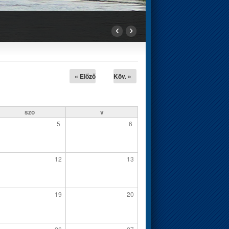
‹
›
« Előző
Köv. »
szo
v
5
6
12
13
19
20