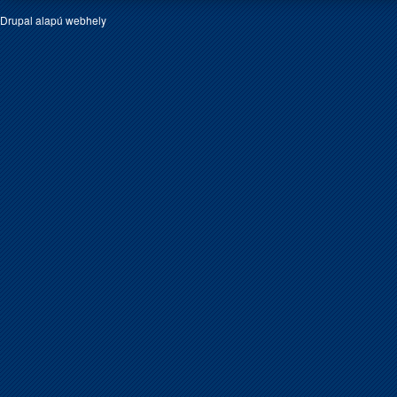
Drupal
alapú webhely