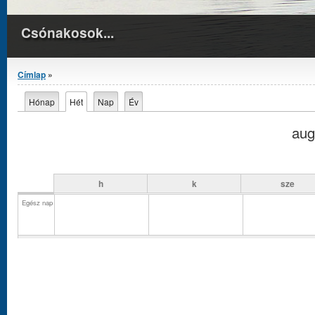
Csónakosok...
Jelenlegi hely
Címlap
»
Elsődleges fülek
Hónap
Hét
(aktív fül)
Nap
Év
aug
h
k
sze
Egész nap