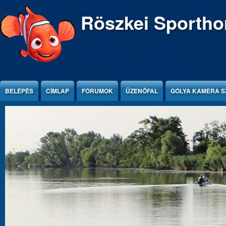
Ugrás a tartalomra
Röszkei Sportho
BELÉPÉS
CÍMLAP
FÓRUMOK
ÜZENŐFAL
GÓLYA KAMERA S